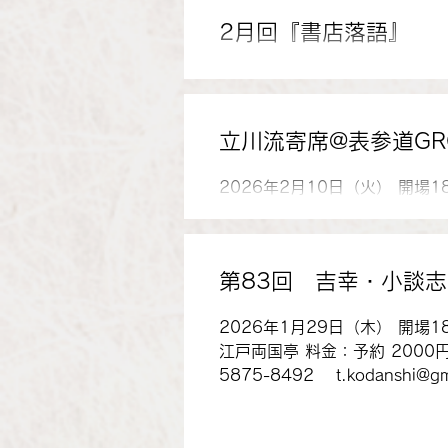
2月回『書店落語』
2026年2月11日（水） 開場 
minaikeZA（ミナイケザ）※定
https://minaikeza-community
立川流寄席@表参道GR
2026年2月10日（火） 開場
1ドリンク付：予約3000円 
志、仲入り、立川談吉、立川
出演
第83回 吉幸・小談
2026年1月29日（木） 開場
江戸両国亭 料金：予約 2000円
5875-8492 t.kodanshi
吉幸、立川小談志