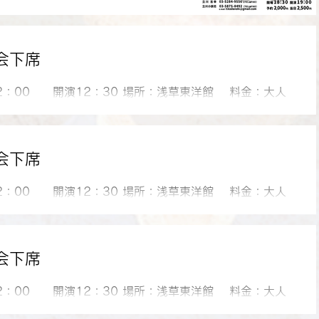
会下席
場12：00 開演12：30 場所：浅草東洋館 料金：大人
人1000円 出演： 立川談声、Ｂちゃん、東京さんた、鰯家
川志ら玉、めおと楽団ジキジキ、仲入、荒木巴、チャー
、堀尾和孝、仲入、こばやしけん太、立川小談志、川田
会下席
場12：00 開演12：30 場所：浅草東洋館 料金：大人
人1000円 出演： 立川のの一、のこぎりキング下田、ウル
仙、ジャンボリー鶴田、竹井輝彦、サブリミット、仲
家紙太郎、グレート義太夫、仲入、杉原徹、立川小談
会下席
場12：00 開演12：30 場所：浅草東洋館 料金：大人
人1000円 出演： 立川談九、のこぎりキング下田、遠藤三