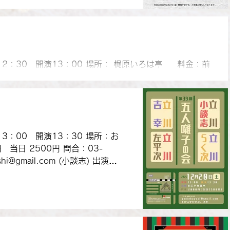
場12：30 開演13：00 場所： 梶原いろは亭 料金：前
円 出演：立川半四楼、立川笑二、立川小談志、仲入、立川こし
13：00 開演13：30 場所：お
 当日 2500円 問合：03-
hi@gmail.com (小談志) 出演：
平次、立川らく次