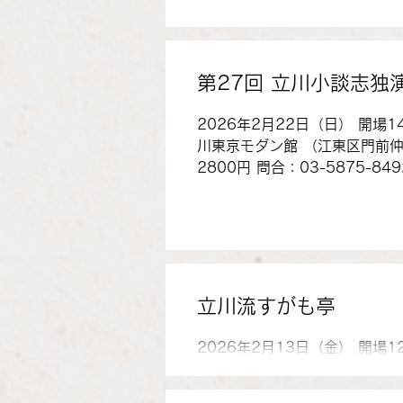
第27回 立川小談志独
2026年2月22日（日） 開場1
川東京モダン館 （江東区門前仲町） 料金：予約 2500円 当日
2800円 問合：03-5875-8492 
立川流すがも亭
2026年2月13日（金） 開場
売 2000円 当日 2500
太郎、神田あおい、土橋亭里う