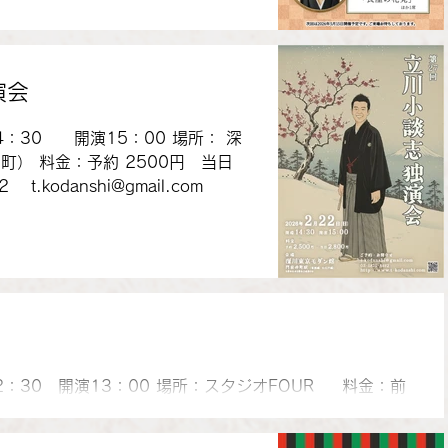
演会
4：30 開演15：00 場所： 深
t.kodanshi@gmail.com
12：30 開演13：00 場所：スタジオFOUR 料金：前
円 出演：立川談洲、立川志ら鈴、立川小談志、仲入、立川志の
馬