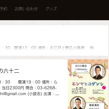
予約
お問い合わせ
グッズ
11：30 開演12：00 場所：お江戸上野広小路亭 料
0円 出演： 立川 生九郎 、立川 うぃん 、立川 志ら鈴 、
入、立川小談志、 土橋亭里う馬 、立川 談之助 、 談吉改
の六十二
18：30 開演19：00 場所：ら
日2300円 問合：03-6268-
.com (小談志) 出演：立