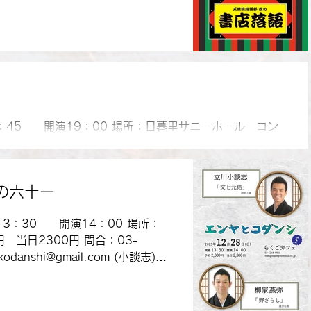
19：00 開演 19：30 場所：
員25名 料金：2,000円(税込)
.hp.peraichi.com/TOP/access
18：45 開演19：00 場所：日暮里サニーホール コン
00円 当日 2500円 出演：立川笑えもん、立川寸志、
、立川小談志、立川こしら 問合：03-5875-8492
の六十一
場13：30 開演14：00 場所：
 当日2300円 問合：03-
shi@gmail.com (小談志)