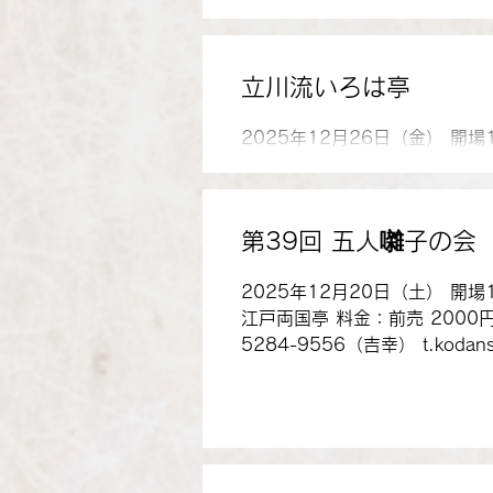
立川流いろは亭
2025年12月26日（金） 開
売 2000円 当日 2500
ら、立川小春志、立川志獅丸
第39回 五人囃子の会
2025年12月20日（土） 開場
江戸両国亭 料金：前売 2000円
5284-9556（吉幸） t.kodans
立川吉幸、立川小談志、立川左