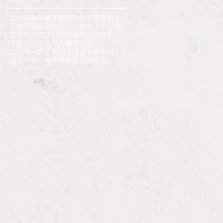
立川流寄席
東洋館
その他の落語会
天狼院落語部
吉幸・小談志ふたり会
エンヤとコダンシ
江東住吉落語会
小談志独演会
五人囃子の会
立川流一門会
書店落語
ますや寄席
国分寺ギー寄席
墨東横川落語会