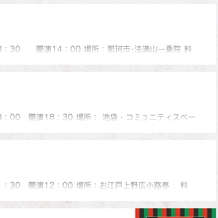
白丸、ポンちゃん一座、カルーア啓子、めおと楽団ジキ
しけん太、鰯家猫輔、ストレート松浦、仲入、はさみ家
13：30 開演14：00 場所：那珂市･法満山一乗院 料
立川小談志、立川幸路、ほか 問合：0292-98-
18：00 開演18：30 場所： 池袋・コミュニティスペー
 料金：前売 2000円 当日 2500円 出演： 立川志の大
・仲入り・ 立川志の麿・ 立川龍志
11：30 開演12：00 場所：お江戸上野広小路亭 料
000円 出演：立川わんだ、立川笑王丸、立川志らぴー、立川
川小談志、立川志らら、立川キウイ、立川談吉、土橋亭