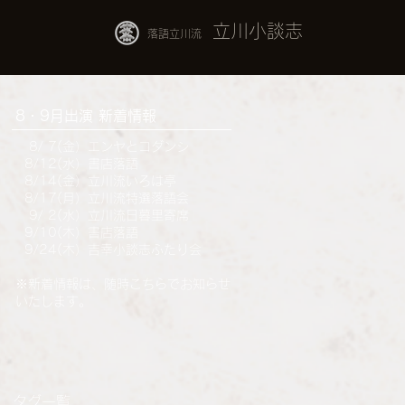
立川小談志
落語立川流
8・9月出演 新着情報
8
/ 7(金）エンヤとコダンシ
8/12(水）書店落語
8/14(金）立川流いろは亭
8
/17(月）立川流特選落語会
9
/ 2(水）立川流日暮里寄席
9
/10(木）書店落語
9
/24(木）吉幸小談志ふたり会
※新着情報は、随時こちらでお知らせ
いたします。
タグ一覧