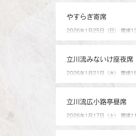
流、マジシャンたけし、仲入、
ジキ、仲入、さちまる、こばや
やすらぎ寄席
紙太郎、立川小談志、川田恋
2026年1月25日（日） 開場
金：1000円 出演：立川吉幸、
0533（一乗院）
立川流みないけ座夜席
2026年1月21日（水） 開場
スminaikeZa（みないけざ）
、 立川うぃん ・ 立川小談志 
立川流広小路亭昼席
2026年1月17日（土） 開場
金：前売 2500円 当日 3
がじら、立川らく次、仲入、立