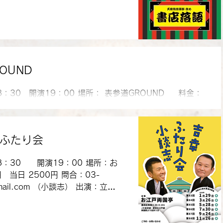
19：00 開演 19：30 場所：
員25名 料金：2,000円(税込)
.hp.peraichi.com/TOP/access
OUND
18：30 開演19：00 場所： 表参道GROUND 料金：
当日3500円 出演：立川志の麿、立川がじら、立川小談
小志ら乃 ※ワタナベエンターテインメント芸人1組
志ふたり会
18：30 開演19：00 場所：お
 当日 2500円 問合：03-
@gmail.com （小談志） 出演：立川