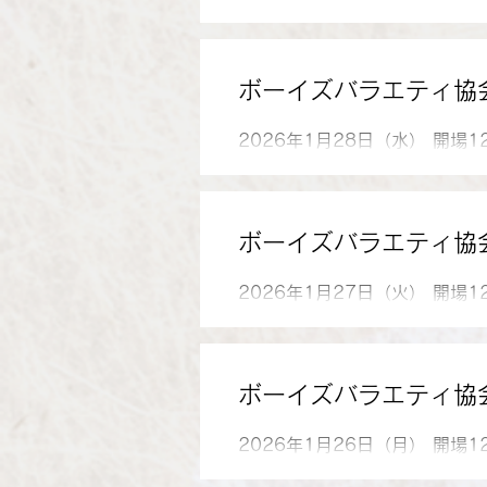
ボーイズバラエティ協
2026年1月28日（水） 開
2500円、 学生2000円、小
猫輔、仲入、岡大介、菊仙、立
リーカンパニー、上の助空五郎
ボーイズバラエティ協
恋
2026年1月27日（火） 開
2500円、 学生2000円、小
ルＪＵＮ、ミニッツ、仲入、菊
入、真優、風呂わく三、はさみ
ボーイズバラエティ協
志、川田恋
2026年1月26日（月） 開
2500円、 学生2000円、小