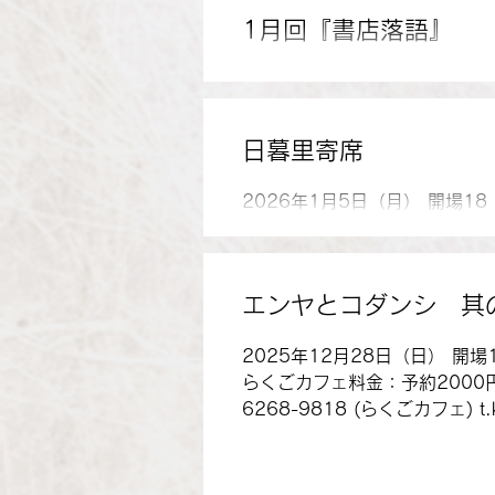
里う馬
1月回『書店落語』
2026年1月15日（木） 開場 
minaikeZA（ミナイケザ）※定
https://minaikeza-community
日暮里寄席
2026年1月5日（月） 開場
サートサロン 料金：前売 20
土橋亭里う馬、仲入、立川らく次
t.kodanshi@gmail.com
エンヤとコダンシ 其
2025年12月28日（日） 開
らくごカフェ料金：予約2000円
6268-9818 (らくごカフェ) t.kodan
出演：立川小談志、柳家燕弥