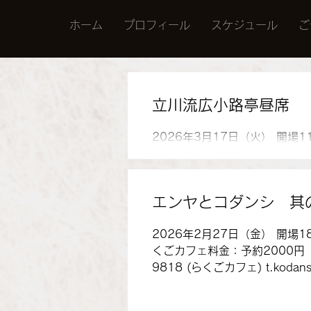
ホーム
プロフィール
スケジュール
ご
立川流広小路亭昼席
2026年3月17日（火） 開場
金：前売 2500円 当日 300
立川 らく次 、立川 談慶 、仲
め立川談寛
エンヤとコダンシ 其
2026年2月27日（金） 開場
くごカフェ料金：予約2000円 当
9818 (らくごカフェ) t.kodanshi@gmail
川小談志、柳家燕弥