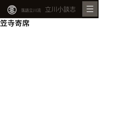
立川小談志
落語立川流
笠寺寄席