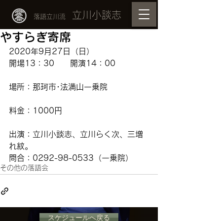
立川小談志
落語立川流
やすらぎ寄席
2020年9月27日（日）
開場13：30　　開演14：00
場所：那珂市･法満山一乗院
料金：1000円
出演：立川小談志、立川らく次、三増
れ紋。
問合：0292-98-0533（一乗院）
その他の落語会
スケジュールへ戻る