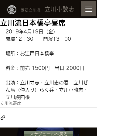
立川小談志
落語立川流
立川流日本橋亭昼席
2019年4月19日（金）
開場12：30　　開演13：00
場所：お江戸日本橋亭　
料金：前売 1500円　当日 2000円
出演：立川寸志・立川志の春・立川ぜ
ん馬（仲入り）らく兵・立川小談志・
立川談四楼
立川流寄席
スケジュールへ戻る