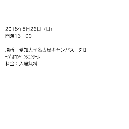
2018年8月26日（日）
開演13：00
場所：愛知大学名古屋キャンパス　ｸﾞﾛ
ｰﾊﾞﾙｺﾝﾍﾞﾝｼｮﾝﾎｰﾙ
料金：入場無料
出演：立川小談志、柳家燕弥、川島葵
（ぱぁそなり亭葵）
その他の落語会
スケジュールへ戻る