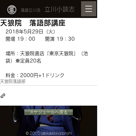
立川小談志
落語立川流
天狼院 落語部講座
2018年5月29日（火）
開場 19：00　　開演 19：30
場所：
天狼院書店
「東京天狼院」（池
袋）※定員20名
料金：2000円+1ドリンク
天狼院落語部
スケジュールへ戻る
© 2015 tatekawa kodanshi