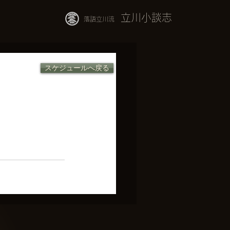
立川小談志
落語立川流
スケジュールへ戻る