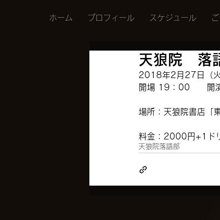
ホーム
プロフィール
スケジュール
ご
天狼院 落
2018年2月27日（
開場 19：00　　開演
場所：
天狼院書店
「
料金：2000円+1ド
天狼院落語部