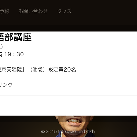
予約
お問い合わせ
グッズ
語部講座
火）
 19：30
東京天狼院」（池袋）※定員20名
リンク
© 2015 tatekawa kodanshi