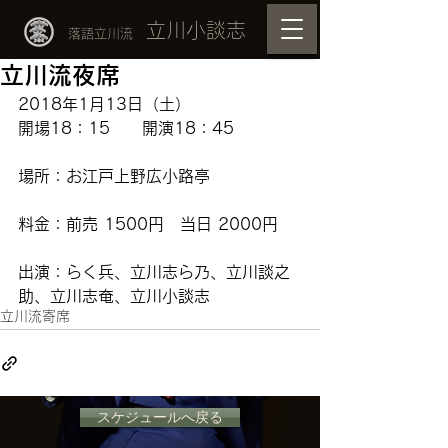
立川小談志
落語立川流
立川流夜席
2018年1月13日（土）
開場18：15　　開演18：45
場所：お江戸上野広小路亭　
料金：前売 1500円　当日 2000円
出演：らく兵、立川志ら乃、立川談之
助、立川志奄、立川小談志
立川流寄席
スケジュールへ戻る