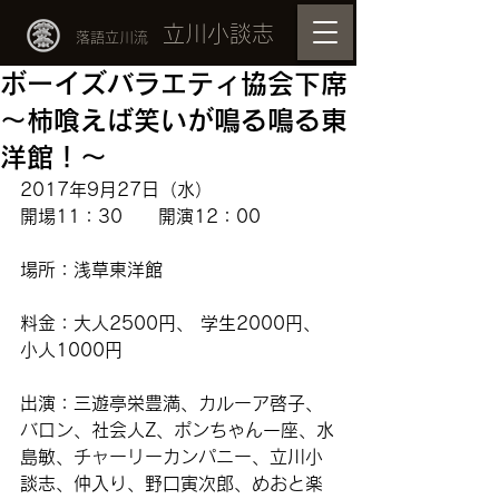
立川小談志
落語立川流
ボーイズバラエティ協会下席
～柿喰えば笑いが鳴る鳴る東
洋館！～
2017年9月27日（水）
開場11：30　　開演12：00
場所：浅草東洋館　
料金：大人2500円、 学生2000円、
小人1000円
出演：三遊亭栄豊満、カルーア啓子、
バロン、社会人Z、ポンちゃん一座、水
島敏、チャーリーカンパニー、立川小
談志、仲入り、野口寅次郎、めおと楽