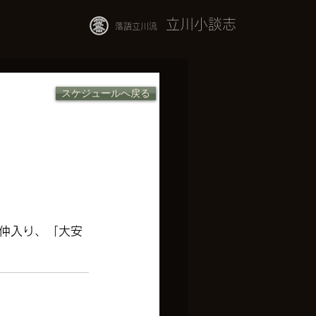
立川小談志
落語立川流
スケジュールへ戻る
仲入り、「大安