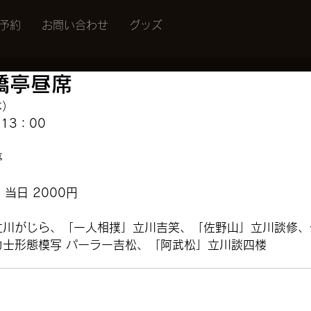
予約
お問い合わせ
グッズ
橋亭昼席
木）
13：00
亭　
　当日 2000円
立川がじら、「一人相撲」立川吉笑、「佐野山」立川談修、
力士形態模写 パーラー吉松、「阿武松」立川談四楼