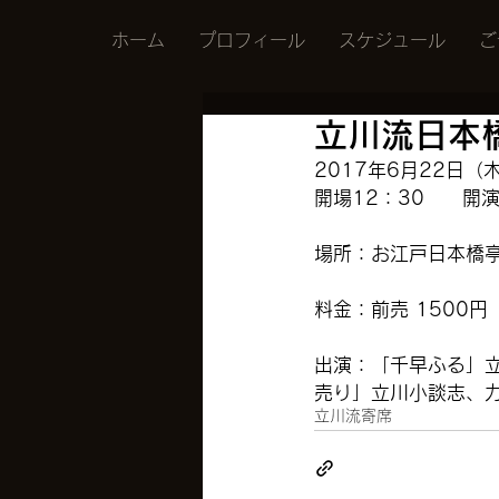
ホーム
プロフィール
スケジュール
ご
立川流日本
2017年6月22日（
開場12：30　　開演
場所：お江戸日本橋
料金：前売 1500円
出演：「千早ふる」
売り」立川小談志、
立川流寄席