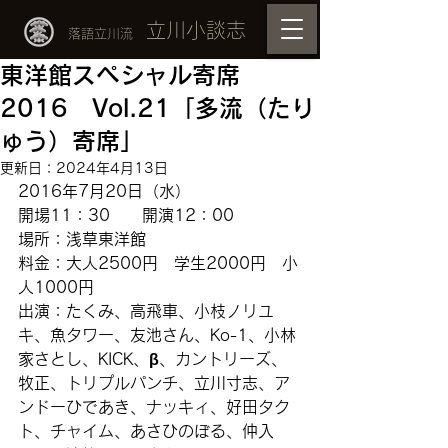
立川小談志
落語立川流
東洋館スペシャル寄席
2016 Vol.21「多流（たり
ゅう）寄席」
更新日：
2024年4月13日
2016年7月20日（水）
開場11：30　　開演12：00
場所：浅草東洋館
料金：大人2500円　学生2000円　小
人1000円
出演：たくみ、高飛車、小枝ノリユ
キ、魚タワー、友池さん、Ko-1、小林
家さとし、KICK、β、カントリーズ、
牧正、トリプルパンチ、立川寸志、ア
ンドーひであき、ナッキィ、好田タク
ト、チャイム、あさひのぼる、仲入