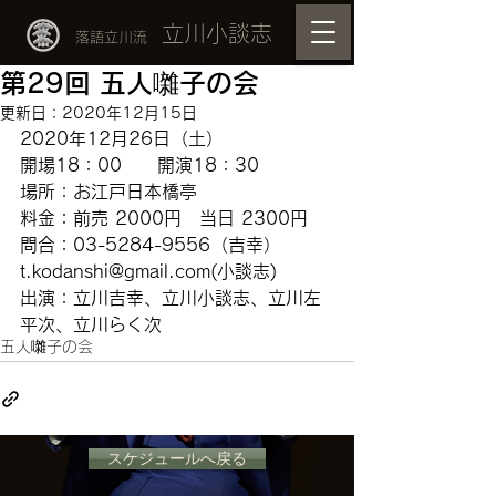
立川小談志
落語立川流
第29回 五人囃子の会
更新日：
2020年12月15日
2020年12月26日（土）
開場18：00　　開演18：30
場所：お江戸日本橋亭
料金：前売 2000円　当日 2300円
問合：03-5284-9556（吉幸）
t.kodanshi@gmail.com(小談志)
出演：立川吉幸、立川小談志、立川左
平次、立川らく次
五人囃子の会
スケジュールへ戻る