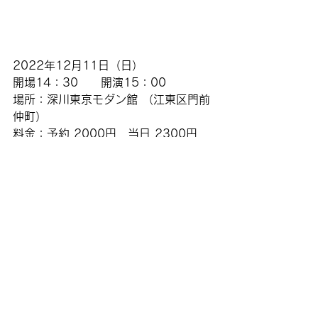
2022年12月11日（日）
開場14：30　　開演15：00
場所：
深川東京モダン館
 （江東区門前
仲町）
料金：予約 2000円　当日 2300円
問合：03-5875-8492　
t.kodanshi@gmail.com
小談志独演会
スケジュールへ戻る
© 2015 tatekawa kodanshi