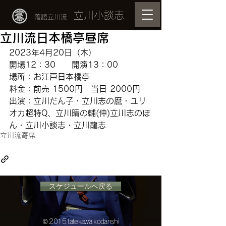
立川小談志
落語立川流
立川流日本橋亭昼席
2023年4月20日（木）
開場12：30　　開演13：00
場所：お江戸日本橋亭　
料金：前売 1500円　当日 2000円
出演：立川だん子・立川志の麿・ユリ
オカ超特Q、立川晴の輔(仲)立川志のぽ
ん・立川小談志・立川龍志
立川流寄席
スケジュールへ戻る
© 2015 tatekawa kodanshi