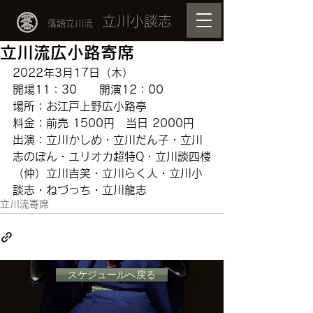
立川小談志
落語立川流
立川流広小路寄席
2022年3月17日（木）
開場11：30　　開演12：00
場所：お江戸上野広小路亭　
料金：前売 1500円　当日 2000円
出演：立川かしめ・立川だん子・立川
志のぽん・ユリオカ超特Q・立川談四楼
（仲）立川吉笑・立川らく人・立川小
談志・ねづっち・立川龍志
立川流寄席
スケジュールへ戻る