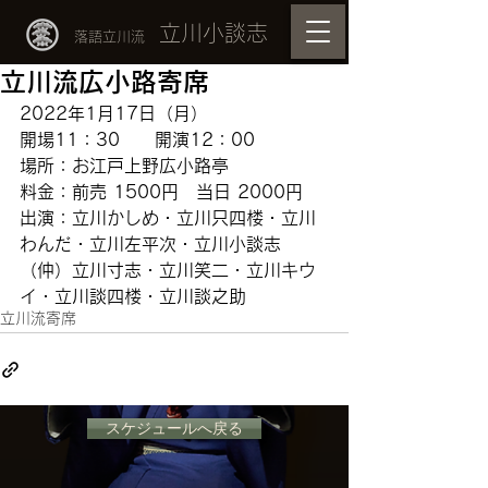
立川小談志
落語立川流
立川流広小路寄席
2022年1月17日（月）
開場11：30　　開演12：00
場所：お江戸上野広小路亭　
料金：前売 1500円　当日 2000円
出演：立川かしめ・立川只四楼・立川
わんだ・立川左平次・立川小談志
（仲）立川寸志・立川笑二・立川キウ
イ・立川談四楼・立川談之助
立川流寄席
スケジュールへ戻る