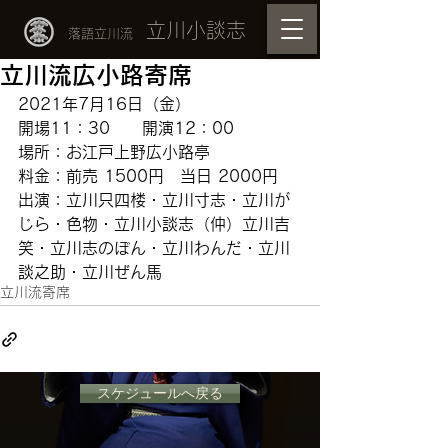
立川小談志
落語立川流
立川流広小路寄席
2021年7月16日（金）
開場11：30　　開演12：00
場所：お江戸上野広小路亭　
料金：前売 1500円　当日 2000円
出演：立川只四楼・立川寸志・立川が
じら・色物・立川小談志（仲）立川吉
笑・立川志のぽん・立川わんだ・立川
談之助・立川ぜん馬
立川流寄席
スケジュールへ戻る