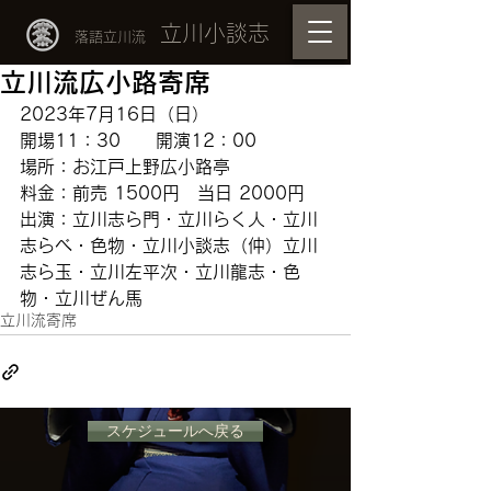
立川小談志
落語立川流
立川流広小路寄席
2023年7月16日（日）
開場11：30　　開演12：00
場所：お江戸上野広小路亭　
料金：前売 1500円　当日 2000円
出演：立川志ら門・立川らく人・立川
志らべ・色物・立川小談志（仲）立川
志ら玉・立川左平次・立川龍志・色
物・立川ぜん馬
立川流寄席
スケジュールへ戻る