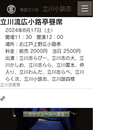
立川小談志
落語立川流
立川流広小路亭昼席
2024年8月17日（土）
開場11：30　開演12：00
場所：お江戸上野広小路亭　
料金：前売 2000円　当日 2500円
出演：立川志らぴー、立川志の大、立
川かしめ、立川志らら、立川雲水、仲
入り、立川わんだ、立川志らべ、立川
らく次、立川小談志、立川談四楼
立川流寄席
スケジュールへ戻る