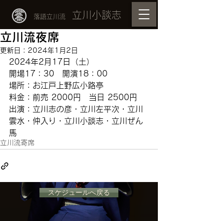
立川小談志
落語立川流
立川流夜席
更新日：
2024年1月2日
2024年2月17日（土）
開場17：30　開演18：00
場所：お江戸上野広小路亭　
料金：前売 2000円　当日 2500円
出演：立川志の彦・立川左平次・立川
雲水・仲入り・立川小談志・立川ぜん
馬
立川流寄席
スケジュールへ戻る