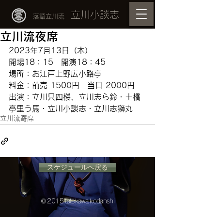
立川小談志
落語立川流
立川流夜席
2023年7月13日（木）
開場18：15　開演18：45
場所：お江戸上野広小路亭　
料金：前売 1500円　当日 2000円
出演：立川只四楼、立川志ら鈴・土橋
亭里う馬・立川小談志・立川志獅丸
立川流寄席
スケジュールへ戻る
© 2015 tatekawa kodanshi