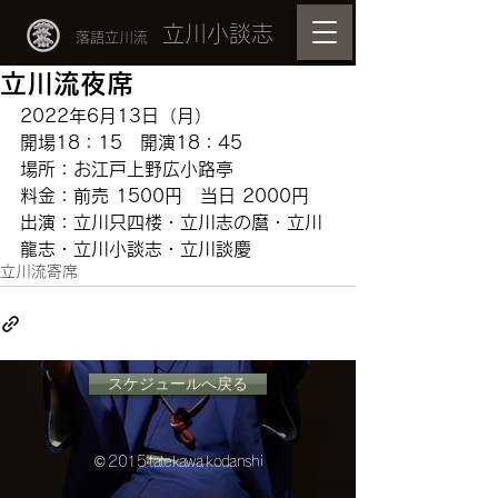
立川小談志
落語立川流
立川流夜席
2022年6月13日（月）
開場18：15　開演18：45
場所：お江戸上野広小路亭　
料金：前売 1500円　当日 2000円
出演：立川只四楼・立川志の麿・立川
龍志・立川小談志・立川談慶
立川流寄席
スケジュールへ戻る
© 2015 tatekawa kodanshi