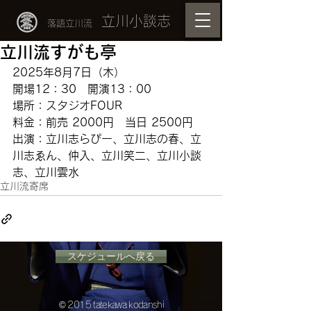
立川小談志
落語立川流
立川流すがも亭
2025年8月7日（木）
開場12：30　開演13：00
場所：スタジオFOUR
料金：前売 2000円　当日 2500円
出演：立川志らぴー、立川志の春、立
川志ゑん、仲入、立川笑二、立川小談
志、立川雲水
立川流寄席
スケジュールへ戻る
© 2015 tatekawa kodanshi