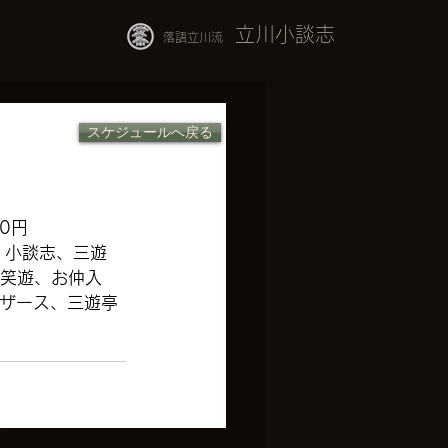
立川小談志
落語立川流
スケジュールへ戻る
0円
 小談志、三遊
 笑遊、お仲入
ザース、三遊亭 