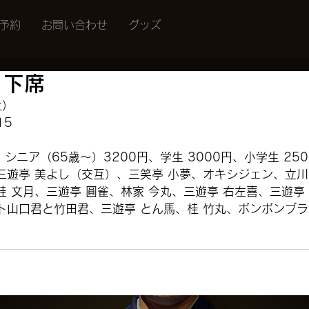
予約
お問い合わせ
グッズ
月下席
土）
15
、シニア（65歳～）3200円、学生 3000円、小学生 250
三遊亭 美よし（交互）、三笑亭 小夢、オキシジェン、立川
桂 文月、三遊亭 圓雀、林家 今丸、三遊亭 右左喜、三遊亭
ト山口君と竹田君、三遊亭 とん馬、桂 竹丸、ボンボンブラ