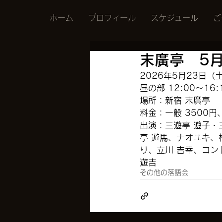
ホーム
プロフィール
スケジュール
ご
末廣亭 5
2026年5月23日（
昼の部 12:00〜16:
場所：新宿 末廣亭　
料金：一般 3500円
出演：
三遊亭 遊子・
亭 遊馬、ナオユキ、
り、立川 吉幸、コン
遊吉
その他の落語会