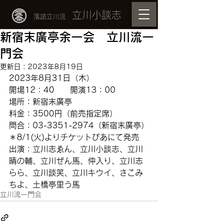
立川小談志
落語立川流
新宿末廣亭余一会 立川流一
門会
更新日：
2023年8月19日
2023年8月31日（木）
開場12：40　　開演13：00
場所：新宿末廣亭
料金：3500円（前売指定席）
問合：03-3351-2974（新宿末廣亭）
＊8/1(火)よりチケットぴあにて発売
出演：立川志ゑん、立川小談志、立川
晴の輔、立川ぜん馬、仲入り、立川志
らら、立川談笑、立川キウイ、さこみ
ちよ、土橋亭里う馬
立川流一門会