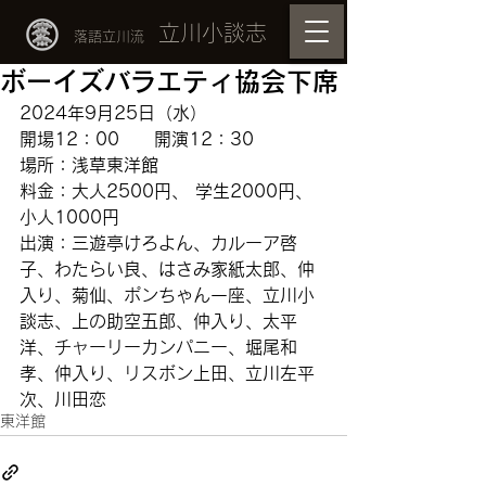
立川小談志
落語立川流
ボーイズバラエティ協会下席
2024年9月25日（水）
開場12：00　　開演12：30
場所：浅草東洋館　
料金：大人2500円、 学生2000円、
小人1000円
出演：
三遊亭けろよん、カルーア啓
子、わたらい良、はさみ家紙太郎、仲
入り、菊仙、ポンちゃん一座、立川小
談志、上の助空五郎、仲入り、太平
洋、チャーリーカンパニー、堀尾和
孝、仲入り、リスボン上田、立川左平
次、川田恋
東洋館