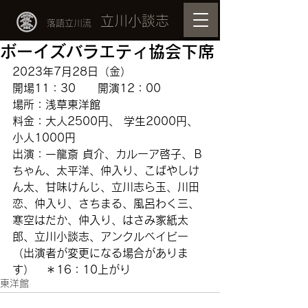
立川小談志
落語立川流
ボーイズバラエティ協会下席
2023年7月28日（金）
開場11：30　　開演12：00
場所：浅草東洋館　
料金：大人2500円、 学生2000円、
小人1000円
出演：一龍斎 貞介、カルーア啓子、Ｂ
ちゃん、太平洋、仲入り、こばやしけ
ん太、甘味けんじ、立川志ら玉、川田
恋、仲入り、さちまる、風呂わく三、
寒空はだか、仲入り、はさみ家紙太
郎、立川小談志、アンクルベイビー
（出演者が変更になる場合がありま
す）　＊16：10上がり
東洋館