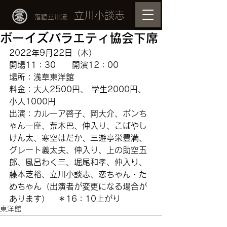
立川小談志
落語立川流
ボーイズバラエティ協会下席
2022年9月22日（木）
開場11：30　　開演12：00
場所：浅草東洋館　
料金：大人2500円、 学生2000円、
小人1000円
出演：
カルーア啓子、岡大介、ポンち
ゃん一座、荒木巴、仲入り、こばやし
けん太、寒空はだか、三遊亭栄豊満、
グレート義太夫、仲入り、上の助空五
郎、風呂わく三、堀尾和孝、仲入り、
藤本芝裕、
立川小談志
、
恋ちゃん・た
めちゃん
（出演者が変更になる場合が
あります）　＊16：10上がり
東洋館