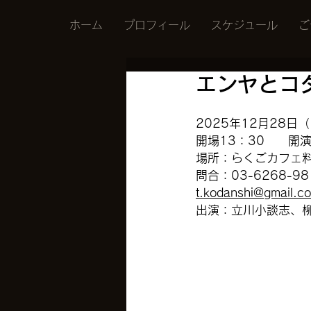
ホーム
プロフィール
スケジュール
ご
エンヤとコ
2025年12月28日
開場13：30　　開演
場所：らくごカフェ料
問合：03-6268-9
t.kodanshi@gmail.c
出演：立川小談志、