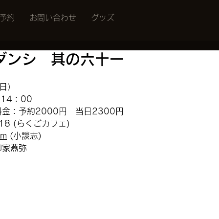
予約
お問い合わせ
グッズ
ダンシ 其の六十一
（日）
14：00
金：予約2000円　当日2300円
818 (らくごカフェ)
om
 (小談志)
柳家燕弥