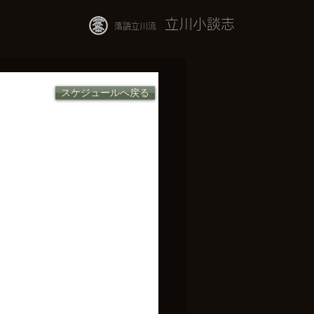
立川小談志
落語立川流
スケジュールへ戻る