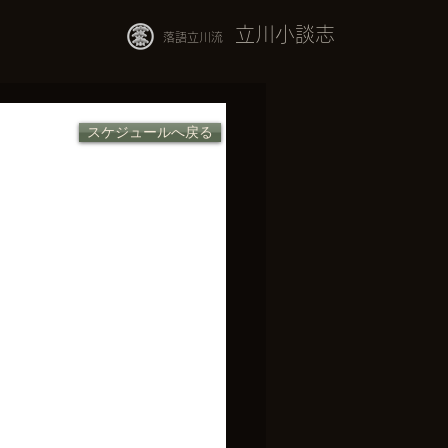
立川小談志
落語立川流
スケジュールへ戻る