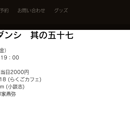
予約
お問い合わせ
グッズ
ダンシ 其の五十七
日
（金）
19：00
当日2000円
818 (らくごカフェ)
om
 (小談志)
柳家燕弥