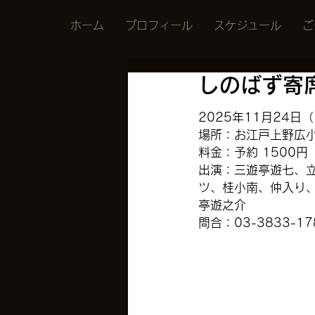
ホーム
プロフィール
スケジュール
ご
しのばず寄
2025年11月24日（
場所：お江戸上野広
料金：予約 1500円
出演：三遊亭遊七、
ツ、桂小南、仲入り
亭遊之介
問合：03-3833-