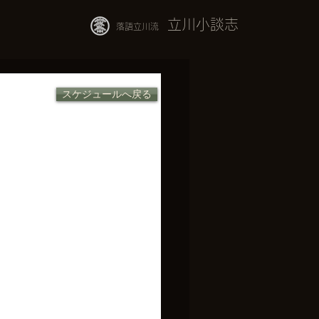
立川小談志
落語立川流
スケジュールへ戻る