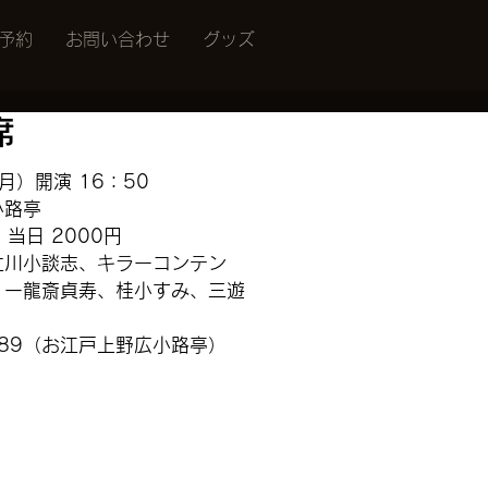
予約
お問い合わせ
グッズ
席
月）開演 16：50
小路亭
　当日 2000円
立川小談志、キラーコンテン
、一龍斎貞寿、桂小すみ、三遊
1789（お江戸上野広小路亭）