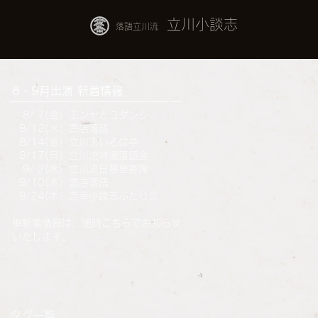
立川小談志
落語立川流
8・9月出演 新着情報
8
/ 7(金）エンヤとコダンシ
8/12(水）書店落語
8/14(金）立川流いろは亭
8
/17(月）立川流特選落語会
9
/ 2(水）立川流日暮里寄席
9
/10(木）書店落語
9
/24(木）吉幸小談志ふたり会
※新着情報は、随時こちらでお知らせ
いたします。
タグ一覧