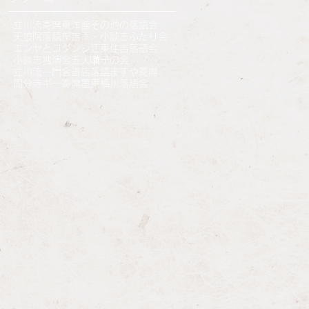
立川流寄席
東洋館
その他の落語会
天狼院落語部
吉幸・小談志ふたり会
エンヤとコダンシ
江東住吉落語会
小談志独演会
五人囃子の会
立川流一門会
書店落語
ますや寄席
国分寺ギー寄席
墨東横川落語会