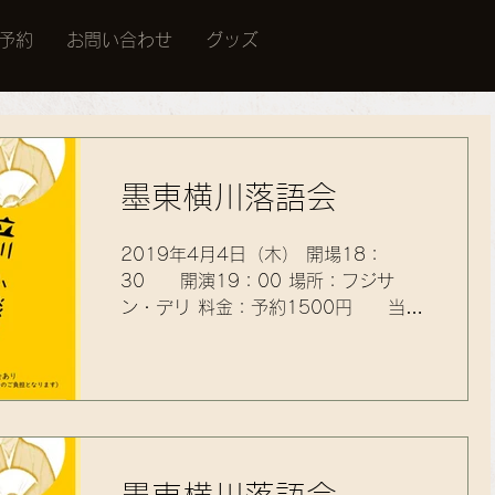
予約
お問い合わせ
グッズ
墨東横川落語会
2019年4月4日（木） 開場18：
30 開演19：00 場所：フジサ
ン・デリ 料金：予約1500円 当日
2000円 問合：03-5875-8492
t.kodanshi@gmail.com(小談志) 出
演：三遊亭神楽、立川小談志 ※限定
15名様